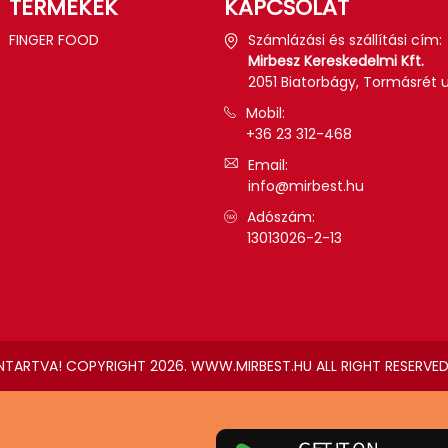
TERMÉKEK
KAPCSOLAT
FINGER FOOD
Számlázási és szállítási cím:
Mirbesz Kereskedelmi Kft.
2051 Biatorbágy, Tormásrét u.
Mobil:
+36 23 312-468
Email:
info@mirbest.hu
Adószám:
13013026-2-13
NTARTVA! COPYRIGHT 2026. WWW.MIRBEST.HU ALL RIGHT RESERVED