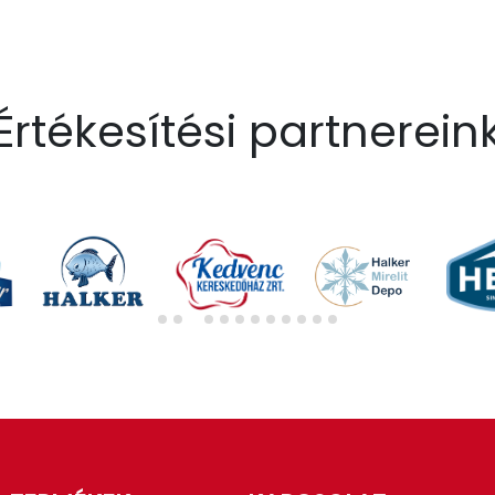
Értékesítési partnerein