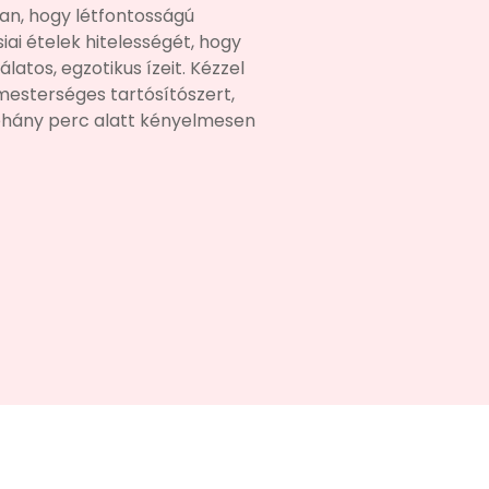
ban, hogy létfontosságú
iai ételek hitelességét, hogy
latos, egzotikus ízeit. Kézzel
mesterséges tartósítószert,
éhány perc alatt kényelmesen