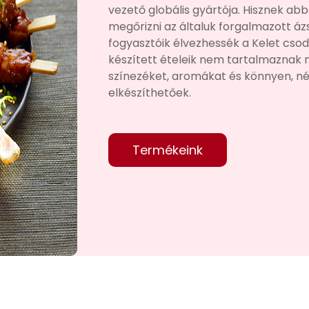
vezető globális gyártója. Hisznek ab
megőrizni az általuk forgalmazott ázs
fogyasztóik élvezhessék a Kelet csodá
készített ételeik nem tartalmaznak 
színezéket, aromákat és könnyen, n
elkészíthetőek.
Termékeink