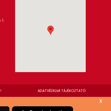
 1.
!
ADATVÉDELMI TÁJÉKOZTATÓ
x